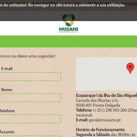
SO-MUSAMI
PUBLICAÇÕES
GALERIA
MARCAÇÕES
RECRUT
 do utilizador. Ao navegar no site estará a consentir a sua utilização.
nosco ou deixe uma sugestão!
E-mail
Nome
Ecoparque I da Ilha de São Miguel
Canada das Murtas s/n,
9500-601 Ponta Delgada
Telefone:
(+351) 296 093 200 (Cha
Telefone
nacional)
E-mail:
geral@musami.pt
Horário de Funcionamento
Assunto
Segunda a Sábado
das 8h00m às