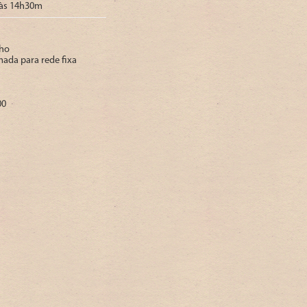
às 14h30m
nho
mada para rede fixa
00