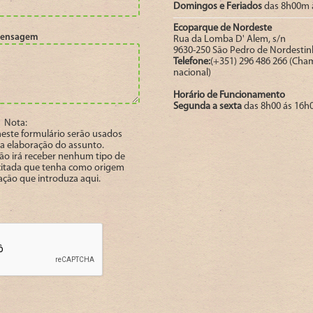
Domingos e Feriados
das 8h00m 
Ecoparque de Nordeste
ensagem
Rua da Lomba D' Alem, s/n
9630-250 São Pedro de Nordesti
Telefone:
(+351) 296 486 266 (Cha
nacional)
Horário de Funcionamento
Segunda a sexta
das 8h00 ás 16h
Nota:
neste formulário serão usados
a elaboração do assunto.
o irá receber nenhum tipo de
citada que tenha como origem
ação que introduza aqui.