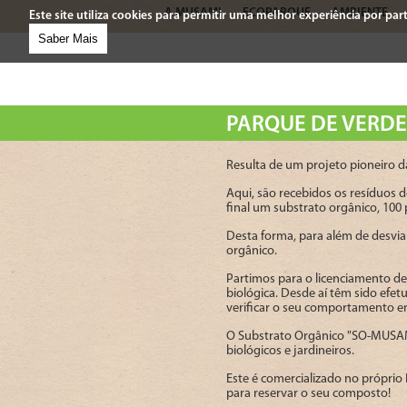
A MUSAMI
ECOPARQUE
AMBIENTE
Este site utiliza cookies para permitir uma melhor experiência por parte
Saber Mais
PARQUE DE VERDE
Resulta de um projeto pioneiro 
Aqui, são recebidos os resíduos
final um substrato orgânico, 10
Desta forma, para além de desvia
orgânico.
Partimos para o licenciamento d
biológica. Desde aí têm sido efe
verificar o seu comportamento em
O Substrato Orgânico "SO-MUSAMI"
biológicos e jardineiros.
Este é comercializado no próprio 
para reservar o seu composto!