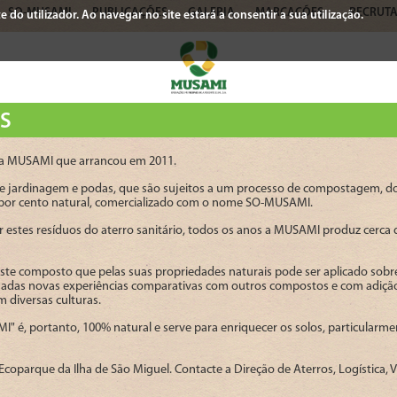
SO-MUSAMI
PUBLICAÇÕES
GALERIA
MARCAÇÕES
RECRUT
 do utilizador. Ao navegar no site estará a consentir a sua utilização.
S
da MUSAMI que arrancou em 2011.
 de jardinagem e podas, que são sujeitos a um processo de compostagem, 
0 por cento natural, comercializado com o nome SO-MUSAMI.
r estes resíduos do aterro sanitário, todos os anos a MUSAMI produz cerc
este composto que pelas suas propriedades naturais pode ser aplicado s
tuadas novas experiências comparativas com outros compostos e com adição
 diversas culturas.
 é, portanto, 100% natural e serve para enriquecer os solos, particularmen
Ecoparque da Ilha de São Miguel. Contacte a Direção de Aterros, Logística, 