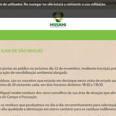
SO-MUSAMI
PUBLICAÇÕES
GALERIA
MARCAÇÕES
RECRUT
 do utilizador. Ao navegar no site estará a consentir a sua utilização.
 ILHA DE SÃO MIGUEL
as portas ao público no próximo dia 22 de novembro, mediante inscrição pr
 ação de sensibilização ambiental alargada.
esíduos, são os conceitos que estarão em destaque nesta visita de estudo
mo de 30 visitantes cada, em dois horários distintos: 9h30 e 13h30.
 Miguel recebe resíduos dos cinco concelhos da sua área de atuação que abr
ca do Campo e Povoação.
 os resíduos que produzimos no dia-a-dia: encaminhamento para valorizaçã
lta qualidade e eliminação em aterro sanitário para os resíduos indiferenc