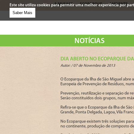
A MUSAMI
ECOPARQUE
AMBIENTE
Este site utiliza cookies para permitir uma melhor experiência por parte
Saber Mais
NOTÍCIAS
DIA ABERTO NO ECOPARQUE DA
Autor: /
07 de Novembro de 2013
O Ecoparque da Ilha de São Miguel abre 
Europeia de Prevenção de Resíduos, numa
Prevenção, reutilização e separação de r
Serão constituídos dois grupos, num máxi
Refira-se que o Ecoparque da Ilha de São
Grande, Ponta Delgada, Lagoa, Vila Fran
No Ecoparque existem três soluções para
no continente, produção de composto de a