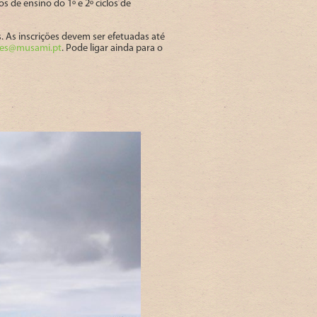
 de ensino do 1º e 2º ciclos de
s. As inscrições devem ser efetuadas até
ves@musami.pt
. Pode ligar ainda para o