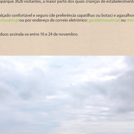
arque 3626 visitantes, a maior parte dos quais crianças de estabelecimentos
 calçado confortável e seguro (de preferência sapatilhas ou botas) e agasalho
musami.pt
ou por endereço de correio eletrónico:
geral@musami.pt
ou
rte
uos assinala-se entre 16 e 24 de novembro.