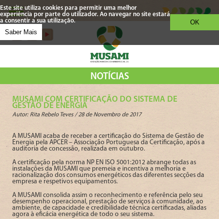
Este site utiliza cookies para permitir uma melhor
experiência por parte do utilizador. Ao navegar no site estará
a consentir a sua utilização.
OK
Saber Mais
NOTÍCIAS
MUSAMI COM CERTIFICAÇÃO DO SISTEMA DE
GESTÃO DE ENERGIA
Autor: Rita Rebelo Teves /
28 de Novembro de 2017
A MUSAMI acaba de receber a certificação do Sistema de Gestão de
Energia pela APCER – Associação Portuguesa da Certificação, após a
auditoria de concessão, realizada em outubro.
A certificação pela norma NP EN ISO 5001:2012 abrange todas as
instalações da MUSAMI que premeia e incentiva a melhoria e
racionalização dos consumos energéticos das diferentes secções da
empresa e respetivos equipamentos.
A MUSAMI consolida assim o reconhecimento e referência pelo seu
desempenho operacional, prestação de serviços à comunidade, ao
ambiente, de capacidade e credibilidade técnica certificadas, aliadas
agora à eficácia energética de todo o seu sistema.