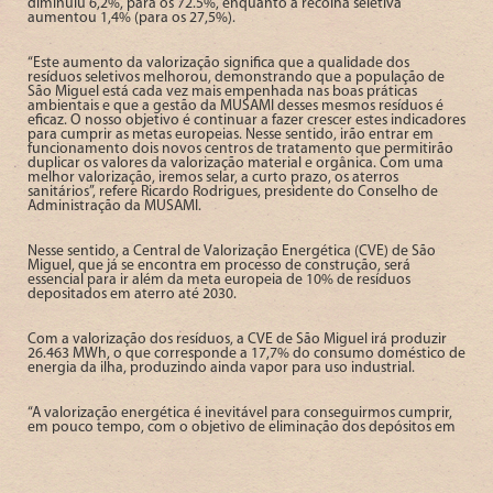
diminuiu 6,2%, para os 72.5%, enquanto a recolha seletiva
aumentou 1,4% (para os 27,5%).
“Este aumento da valorização significa que a qualidade dos
resíduos seletivos melhorou, demonstrando que a população de
São Miguel está cada vez mais empenhada nas boas práticas
ambientais e que a gestão da MUSAMI desses mesmos resíduos é
eficaz. O nosso objetivo é continuar a fazer crescer estes indicadores
para cumprir as metas europeias. Nesse sentido, irão entrar em
funcionamento dois novos centros de tratamento que permitirão
duplicar os valores da valorização material e orgânica. Com uma
melhor valorização, iremos selar, a curto prazo, os aterros
sanitários”, refere Ricardo Rodrigues, presidente do Conselho de
Administração da MUSAMI.
Nesse sentido, a Central de Valorização Energética (CVE) de São
Miguel, que já se encontra em processo de construção, será
essencial para ir além da meta europeia de 10% de resíduos
depositados em aterro até 2030.
Com a valorização dos resíduos, a CVE de São Miguel irá produzir
26.463 MWh, o que corresponde a 17,7% do consumo doméstico de
energia da ilha, produzindo ainda vapor para uso industrial.
“A valorização energética é inevitável para conseguirmos cumprir,
em pouco tempo, com o objetivo de eliminação dos depósitos em
aterro, produzindo a energia que chega a casa das pessoas e à
indústria”, afirma Ricardo Rodrigues.