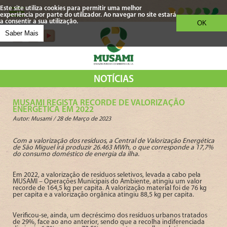
Este site utiliza cookies para permitir uma melhor
experiência por parte do utilizador. Ao navegar no site estará
a consentir a sua utilização.
OK
Saber Mais
NOTÍCIAS
MUSAMI REGISTA RECORDE DE VALORIZAÇÃO
ENERGÉTICA EM 2022
Autor: Musami /
28 de Março de 2023
Com a valorização dos resíduos, a Central de Valorização Energética
de São Miguel irá produzir 26.463 MWh, o que corresponde a 17,7%
do consumo doméstico de energia da ilha.
Em 2022, a valorização de resíduos seletivos, levada a cabo pela
MUSAMI – Operações Municipais do Ambiente, atingiu um valor
recorde de 164,5 kg per capita. A valorização material foi de 76 kg
per capita e a valorização orgânica atingiu 88,5 kg per capita.
Verificou-se, ainda, um decréscimo dos resíduos urbanos tratados
de 29%, face ao ano anterior, sendo que a recolha indiferenciada